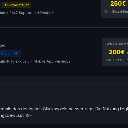
250€
⚡ Skrill/Neteller
Min. Einzahlun
amm
✓ 24/7 Support auf Deutsch
WILLKOMM
ngen
200€
₿ Bitcoin OK
Min. Einzahlun
tic Play exklusiv
✓ Mobile App verfügbar
erhalb des deutschen Glücksspielstaatsvertrags. Die Nutzung lieg
ungsbewusst. 18+