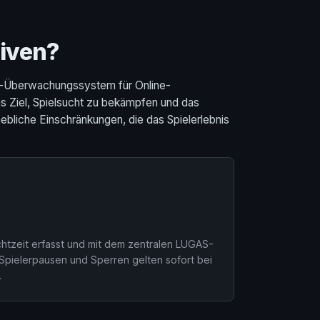
tiven?
it-Überwachungssystem für Online-
s Ziel, Spielsucht zu bekämpfen und das
hebliche Einschränkungen, die das Spielerlebnis
chtzeit erfasst und mit dem zentralen LUGAS-
Spielerpausen und Sperren gelten sofort bei
.