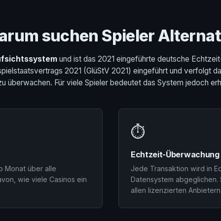
arum suchen Spieler Alterna
ufsichtssystem
und ist das 2021 eingeführte deutsche Echtze
ielstaatsvertrags 2021 (GlüStV 2021) eingeführt und verfolgt da
al zu überwachen. Für viele Spieler bedeutet das System jedoch er
⏱️
Echtzeit-Überwachung
o Monat über alle
Jede Transaktion wird in E
on, wie viele Casinos ein
Datensystem abgeglichen. 
allen lizenzierten Anbietern